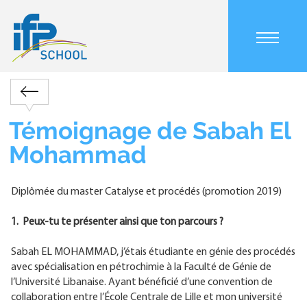
Aller
au
contenu
principal
Main
navigation
Retour
mobile
Fil
Témoignage de Sabah El
d'Ariane
Mohammad
Diplômée du master Catalyse et procédés (promotion 2019)
1. Peux-tu te présenter ainsi que ton parcours ?
Sabah EL MOHAMMAD, j’étais étudiante en génie des procédés
avec spécialisation en pétrochimie à la Faculté de Génie de
l’Université Libanaise. Ayant bénéficié d’une convention de
collaboration entre l’École Centrale de Lille et mon université