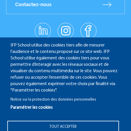
Contactez-nous
linkedin
instagr
facebo
am
ok
Réseaux
youtub
IFP School utilise des cookies tiers afin de mesurer
e
sociaux
l’audience et le contenu proposé sur ce site web. IFP
School utilise également des cookies tiers pour vous
permettre d’interagir avec les réseaux sociaux et de
IFP School - 232 Avenue Napoléon Bonaparte - 92852
visualiser du contenu multimédia sur le site. Vous pouvez
refuser ou accepter l’ensemble de ces cookies. Vous
Rueil-Malmaison
pouvez également exprimer votre choix par finalité via
"Paramétrer les cookies".
Notice sur la protection des données personnelles
Paramétrer les cookies
ALUMNI
SITE CANDIDATURE
ECAMPUS
IFP ENERGIES NOUVELLES
Pied
TOUT ACCEPTER