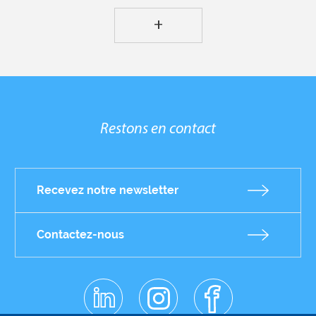
+
Restons en contact
Recevez notre newsletter
Contactez-nous
linkedin
instagr
facebo
am
ok