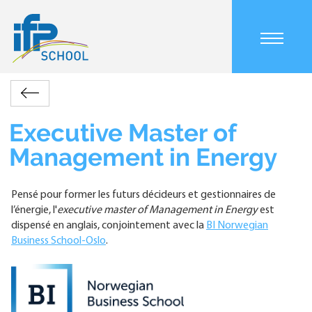
Aller
au
contenu
principal
Main
Formations
Executive
navigation
Retour
Master
mobile
Fil
of
Executive Master of
d'Ariane
Management
Management in Energy
in
Energy
Pensé pour former les futurs décideurs et gestionnaires de
l’énergie, l'
executive master of Management in Energy
est
dispensé en anglais, conjointement avec la
BI Norwegian
Business School-Oslo
.