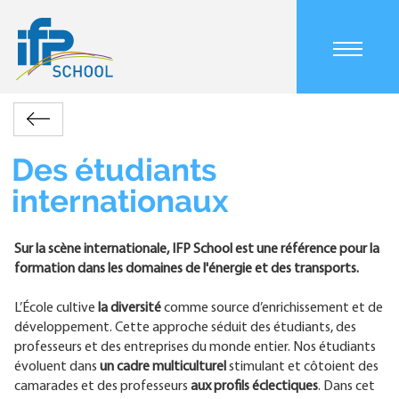
Aller
au
contenu
principal
Main
International
Étudiants
navigation
Retour
internationaux
mobile
Fil
Des étudiants
d'Ariane
internationaux
Sur la scène internationale, IFP School est une référence pour la
formation dans les domaines de l'énergie et des transports.
L’École cultive
la diversité
comme source d’enrichissement et de
développement. Cette approche séduit des étudiants, des
professeurs et des entreprises du monde entier. Nos étudiants
évoluent dans
un cadre multiculturel
stimulant et côtoient des
camarades et des professeurs
aux profils éclectiques
. Dans cet