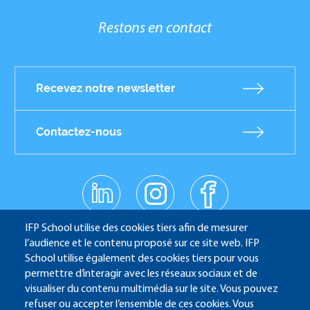
Restons en contact
Recevez notre newsletter
Contactez-nous
linkedin
instagr
facebo
am
ok
Réseaux
youtub
IFP School utilise des cookies tiers afin de mesurer
e
sociaux
l’audience et le contenu proposé sur ce site web. IFP
School utilise également des cookies tiers pour vous
permettre d’interagir avec les réseaux sociaux et de
IFP School - 232 Avenue Napoléon Bonaparte - 92852
visualiser du contenu multimédia sur le site. Vous pouvez
refuser ou accepter l’ensemble de ces cookies. Vous
Rueil-Malmaison