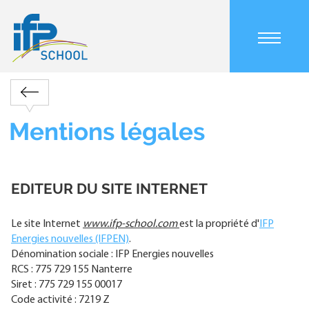
Aller
au
contenu
Main
principal
navigation
mobile
Retour
Fil
d'Ariane
Mentions légales
EDITEUR DU SITE INTERNET
Le site Internet
www.ifp-school.com
est la propriété d'
IFP
Energies nouvelles (IFPEN)
.
Dénomination sociale : IFP Energies nouvelles
RCS : 775 729 155 Nanterre
Siret : 775 729 155 00017
Code activité : 7219 Z