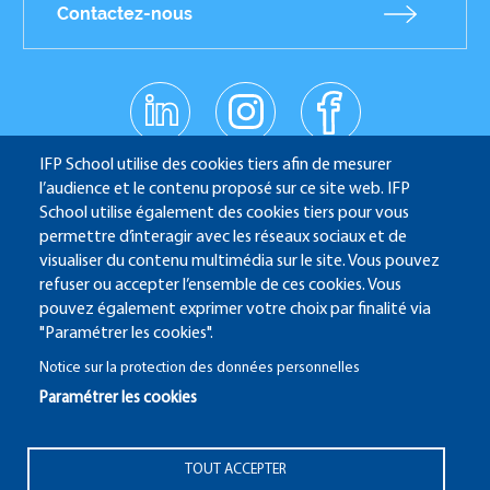
Contactez-nous
linkedin
instagr
facebo
am
ok
Réseaux
youtub
IFP School utilise des cookies tiers afin de mesurer
e
sociaux
l’audience et le contenu proposé sur ce site web. IFP
School utilise également des cookies tiers pour vous
permettre d’interagir avec les réseaux sociaux et de
IFP School - 232 Avenue Napoléon Bonaparte - 92852
visualiser du contenu multimédia sur le site. Vous pouvez
refuser ou accepter l’ensemble de ces cookies. Vous
Rueil-Malmaison
pouvez également exprimer votre choix par finalité via
"Paramétrer les cookies".
Notice sur la protection des données personnelles
Paramétrer les cookies
ALUMNI
SITE CANDIDATURE
ECAMPUS
IFP ENERGIES NOUVELLES
Pied
TOUT ACCEPTER