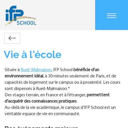
Aller
au
contenu
principal
Main
L'École
Bienvenue
Vie
navigation
Retour
sur
à
mobile
Fil
le
l'École
Vie à l'école
d'Ariane
campus
Située à
Rueil-Malmaison
, IFP School
bénéficie d’un
environnement idéal
, à 30 minutes seulement de Paris, et de
capacités de logement sur le campus ou à proximité. Les cours
sont dispensés à Rueil-Malmaison.*
Des stages terrain, en France et à l’étranger,
permettent
d’acquérir des connaissances pratiques
.
Au-delà de la vie académique, le campus d’IFP School est un
véritable espace de vie en communauté.