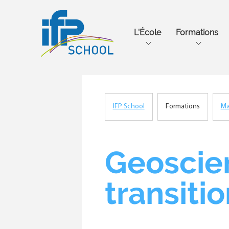
Main
L'École
Formations
navigation
IFP School
Formations
Ma
Fil
d'Ariane
Geoscien
transiti