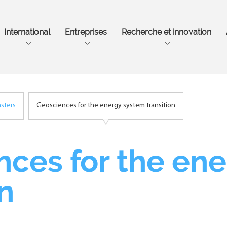
Aller
au
contenu
International
Entreprises
Recherche et innovation
principal
sters
Geosciences for the energy system transition
ces for the en
on