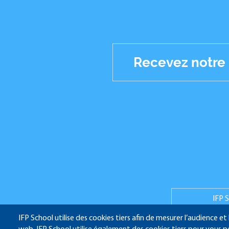
Recevez notre
Réseaux
sociaux
IFP 
IFP School utilise des cookies tiers afin de mesurer l’audience et