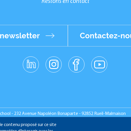
Restons en contact
 newsletter
Contactez-no
linkedin
instagr
facebo
youtub
am
ok
e
School - 232 Avenue Napoléon Bonaparte - 92852 Rueil-Malmaison
 le contenu proposé sur ce site