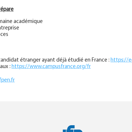
répare
omaine académique
ntreprise
nces
candidat étranger ayant déjà étudié en France :
https://e
aux :
https://www.campusfrance.org/fr
fpen.fr