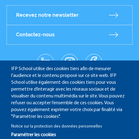
Recevez notre newsletter
Contactez-nous
linkedin
instagr
facebo
Réseaux
am
ok
IFP School utilise des cookies tiers afin de mesurer
sociaux
youtub
l’audience et le contenu proposé sur ce site web. IFP
e
School utilise également des cookies tiers pour vous
permettre d’interagir avec les réseaux sociaux et de
visualiser du contenu multimédia sur le site. Vous pouvez
refuser ou accepter l’ensemble de ces cookies. Vous
IFP School - 232 Avenue Napoléon Bonaparte - 92852
pouvez également exprimer votre choix par finalité via
Rueil-Malmaison
"Paramétrer les cookies".
Notice sur la protection des données personnelles
Paramétrer les cookies