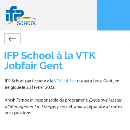
Aller
au
contenu
Main
principal
navigation
mobile
Accueil
Actualités
IFP
Retour
Fil
School
d'Ariane
à
IFP School à la VTK
la
Jobfair Gent
VTK
Jobfair
Gent
IFP School participera à la
VTK Jobfair
qui aura lieu à Gent, en
Belgique le 28 février 2023.
Arash Farnoosh, responsable du programme
Executive Master
of Management in Energy
, y sera et pourra répondre à toutes
vos questions !