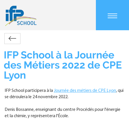
Aller
au
contenu
Main
principal
navigation
mobile
Accueil
Actualités
IFP
Retour
Fil
School
d'Ariane
à
IFP School à la Journée
la
des Métiers 2022 de CPE
Journée
des
Lyon
Métiers
2022
de
IFP School participera à la
Journée des métiers de CPE Lyon
, qui
CPE
se déroulera le 24 novembre 2022.
Lyon
Denis Bossanne, enseignant du centre Procédés pour l'énergie
et la chimie, y représentera l'École.