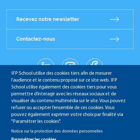
Recevez notre newsletter
Contactez-nous
linkedin
instagr
facebo
Réseaux
am
ok
IFP School utilise des cookies tiers afin de mesurer
sociaux
youtub
l’audience et le contenu proposé sur ce site web. IFP
e
School utilise également des cookies tiers pour vous
permettre d’interagir avec les réseaux sociaux et de
visualiser du contenu multimédia sur le site. Vous pouvez
refuser ou accepter l’ensemble de ces cookies. Vous
IFP School - 232 Avenue Napoléon Bonaparte - 92852
pouvez également exprimer votre choix par finalité via
Rueil-Malmaison
"Paramétrer les cookies".
Notice sur la protection des données personnelles