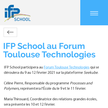
Aller
au
contenu
Main
principal
navigation
mobile
Accueil
Actualités
IFP
Retour
Fil
School
d'Ariane
au
IFP School au Forum
Forum
Toulouse Technologies
Toulouse
Technologies
IFP School participera au
Forum Toulouse Technologies
qui se
déroulera du 9 au 12 février 2021 sur la plateforme
Seekube
.
Céline Pierre, Responsable du programme
Processes and
Polymers
, représentera l'École du le 9 et le 11 février.
Maria Thirouard, Coordinatrice des relations grandes écoles,
sera présente les 10 et 12 février.