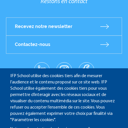
Restons en contact
Recevez notre newsletter
Contactez-nous
linkedin
instagr
facebo
Réseaux
am
ok
IFP School utilise des cookies tiers afin de mesurer
sociaux
youtub
l’audience et le contenu proposé sur ce site web. IFP
e
School utilise également des cookies tiers pour vous
permettre d’interagir avec les réseaux sociaux et de
visualiser du contenu multimédia sur le site. Vous pouvez
refuser ou accepter l’ensemble de ces cookies. Vous
IFP School - 232 Avenue Napoléon Bonaparte - 92852
pouvez également exprimer votre choix par finalité via
Rueil-Malmaison
"Paramétrer les cookies".