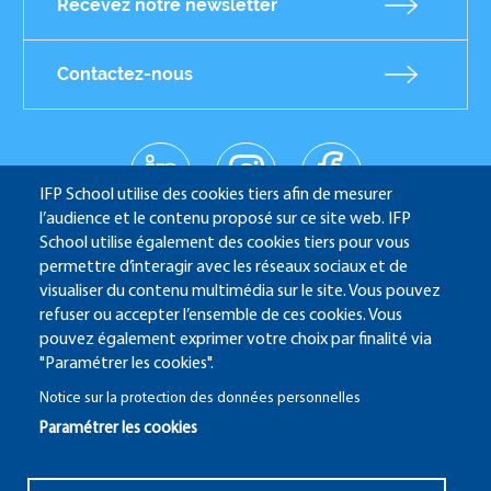
Recevez notre newsletter
Contactez-nous
linkedin
instagr
facebo
Réseaux
am
ok
IFP School utilise des cookies tiers afin de mesurer
sociaux
youtub
l’audience et le contenu proposé sur ce site web. IFP
e
School utilise également des cookies tiers pour vous
permettre d’interagir avec les réseaux sociaux et de
visualiser du contenu multimédia sur le site. Vous pouvez
refuser ou accepter l’ensemble de ces cookies. Vous
IFP School - 232 Avenue Napoléon Bonaparte - 92852
pouvez également exprimer votre choix par finalité via
Rueil-Malmaison
"Paramétrer les cookies".
Notice sur la protection des données personnelles
Paramétrer les cookies
ALUMNI
SITE CANDIDATURE
ECAMPUS