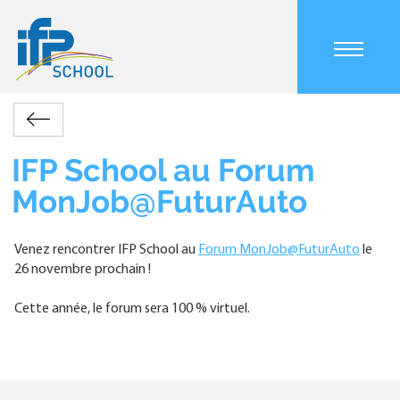
Aller
au
contenu
Main
principal
navigation
mobile
Accueil
Actualités
IFP
Retour
Fil
School
d'Ariane
au
IFP School au Forum
Forum
MonJob@FuturAuto
MonJob@FuturAuto
Venez rencontrer IFP School au
Forum MonJob@FuturAuto
le
26 novembre prochain !
Cette année, le forum sera 100 % virtuel.