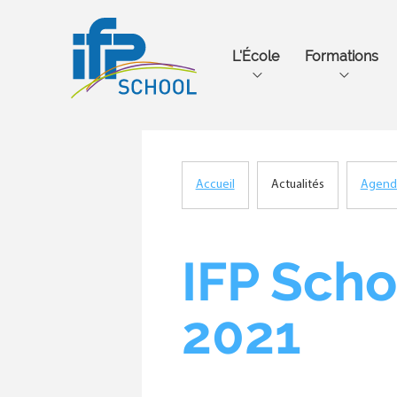
Main
L'École
Formations
navigation
Accueil
Actualités
Agend
Fil
d'Ariane
IFP Scho
2021