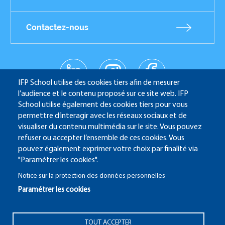
Contactez-nous
linkedin
instagr
facebo
Réseaux
am
ok
IFP School utilise des cookies tiers afin de mesurer
sociaux
youtub
l’audience et le contenu proposé sur ce site web. IFP
e
School utilise également des cookies tiers pour vous
permettre d’interagir avec les réseaux sociaux et de
visualiser du contenu multimédia sur le site. Vous pouvez
refuser ou accepter l’ensemble de ces cookies. Vous
IFP School - 232 Avenue Napoléon Bonaparte - 92852
pouvez également exprimer votre choix par finalité via
Rueil-Malmaison
"Paramétrer les cookies".
Notice sur la protection des données personnelles
Paramétrer les cookies
ALUMNI
SITE CANDIDATURE
ECAMPUS
TOUT ACCEPTER
IFP ENERGIES NOUVELLES