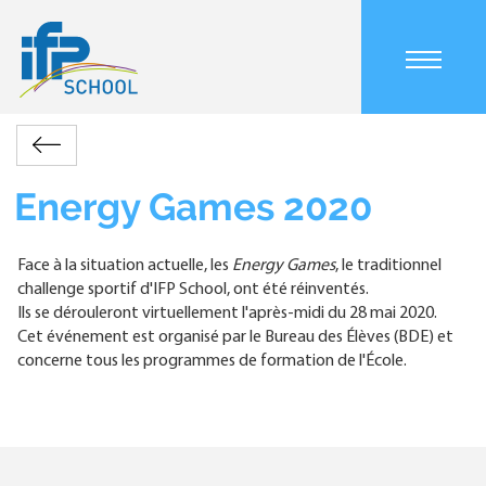
Aller
au
contenu
Main
principal
navigation
mobile
Accueil
Actualités
Energy
Retour
Fil
Games
d'Ariane
2020
Energy Games 2020
Face à la situation actuelle, les
Energy Games
, le traditionnel
challenge sportif d'IFP School, ont été réinventés.
Ils se dérouleront virtuellement l'après-midi du 28 mai 2020.
Cet événement est organisé par le Bureau des Élèves (BDE) et
concerne tous les programmes de formation de l'École.