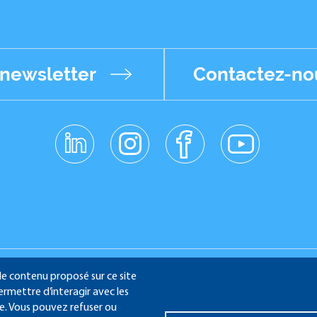
 newsletter
Contactez-no
linkedin
instagr
facebo
youtub
am
ok
e
School - 232 Avenue Napoléon Bonaparte - 92852 Rueil-Malmaison
 le contenu proposé sur ce site
ermettre d’interagir avec les
te. Vous pouvez refuser ou