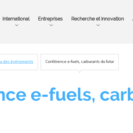
Aller
au
contenu
International
Entreprises
Recherche et innovation
principal
a des événements
Conférence e-fuels, carburants du futur
ce e-fuels, car